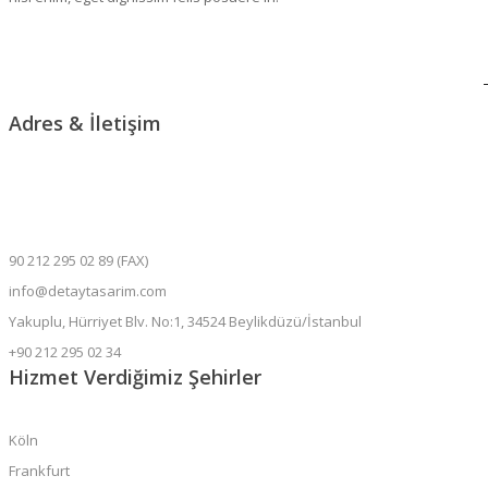
Adres & İletişim
90 212 295 02 89 (FAX)
info@detaytasarim.com
Yakuplu, Hürriyet Blv. No:1, 34524 Beylikdüzü/İstanbul
+90 212 295 02 34
Hizmet Verdiğimiz Şehirler
Köln
Frankfurt