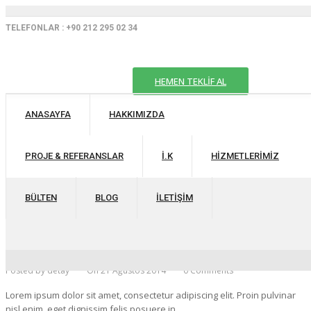
TELEFONLAR : +90 212 295 02 34
HEMEN TEKLİF AL
ANASAYFA
HAKKIMIZDA
PROJE & REFERANSLAR
İ.K
HIZMETLERIMIZ
BÜLTEN
BLOG
İLETIŞIM
JANE DOE
Posted by detay
On 21 Ağustos 2014
0 Comments
Lorem ipsum dolor sit amet, consectetur adipiscing elit. Proin pulvinar
nisl enim, eget dignissim felis posuere in.